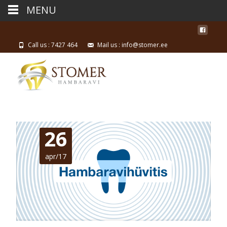
MENU
Call us : 7427 464
Mail us : info@stomer.ee
26
apr/17