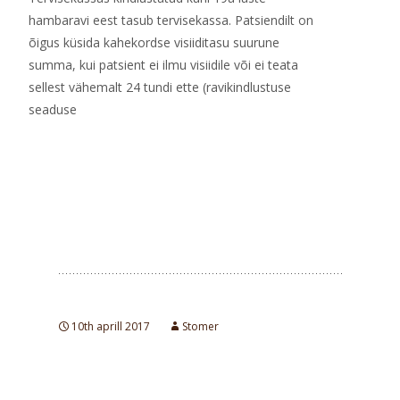
hambaravi eest tasub tervisekassa. Patsiendilt on
õigus küsida kahekordse visiiditasu suurune
summa, kui patsient ei ilmu visiidile või ei teata
sellest vähemalt 24 tundi ette (ravikindlustuse
seaduse
Read More…
10th aprill 2017
Stomer