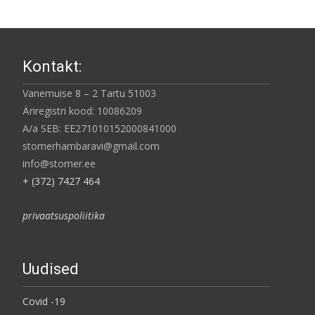
Kontakt:
Vanemuise 8 – 2 Tartu 51003
Äriregistri kood: 10086209
A/a SEB: EE271010152000841000
stomerhambaravi@gmail.com
info@stomer.ee
+ (372) 7427 464
privaatsuspoliitika
Uudised
Covid -19