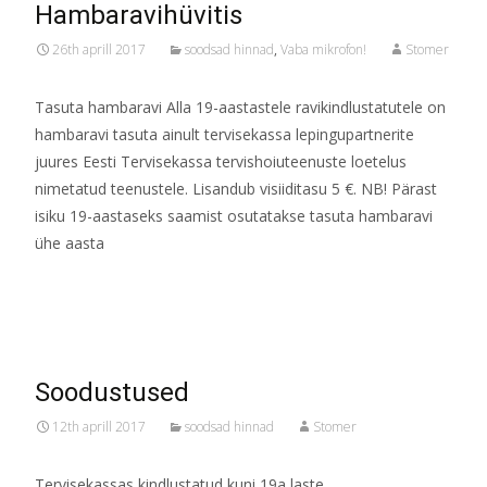
Hambaravihüvitis
26th aprill 2017
soodsad hinnad
,
Vaba mikrofon!
Stomer
Tasuta hambaravi Alla 19-aastastele ravikindlustatutele on
hambaravi tasuta ainult tervisekassa lepingupartnerite
juures Eesti Tervisekassa tervishoiuteenuste loetelus
nimetatud teenustele. Lisandub visiiditasu 5 €. NB! Pärast
isiku 19-aastaseks saamist osutatakse tasuta hambaravi
ühe aasta
Read More…
Soodustused
12th aprill 2017
soodsad hinnad
Stomer
Tervisekassas kindlustatud kuni 19a laste