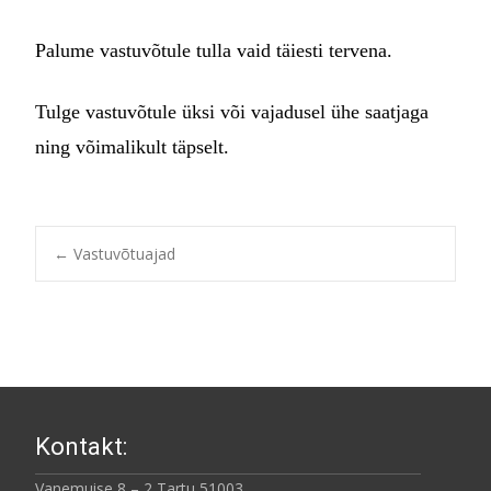
Palume vastuvõtule tulla vaid täiesti tervena.
Tulge vastuvõtule üksi või vajadusel ühe saatjaga
ning võimalikult täpselt.
Post
←
Vastuvõtuajad
navigation
Kontakt:
Vanemuise 8 – 2 Tartu 51003