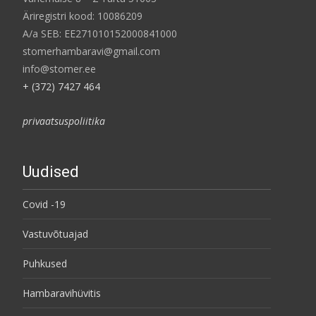
Äriregistri kood: 10086209
A/a SEB: EE271010152000841000
stomerhambaravi@gmail.com
info@stomer.ee
+ (372) 7427 464
privaatsuspoliitika
Uudised
Covid -19
Vastuvõtuajad
Puhkused
Hambaravihüvitis