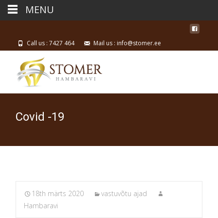
MENU
Call us : 7427 464
Mail us : info@stomer.ee
Covid -19
18th märts 2020
vastuvõtu ajad
Hambaravi